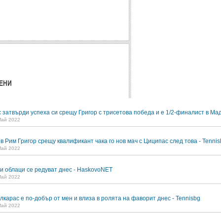
ЕНИ
 затвърди успеха си срещу Григор с трисетова победа и е 1/2-финалист в Ма
Май 2022
 Рим Григор срещу квалификант чака го нов мач с Циципас след това - Tennis
Май 2022
и облаци се редуват днес - HaskovoNET
Май 2022
лкарас е по-добър от мен и влиза в ролята на фаворит днес - Tennisbg
Май 2022