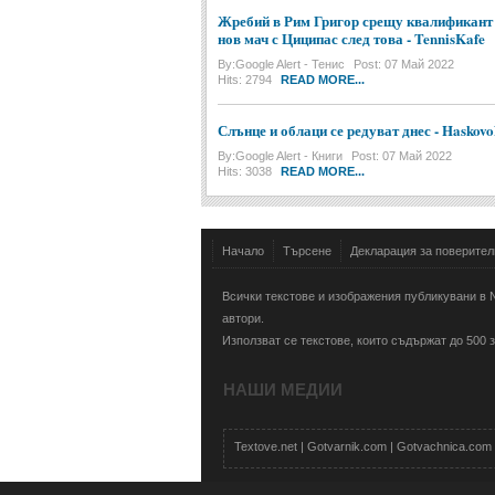
Жребий в Рим Григор срещу квалификант 
нов мач с Циципас след това - TennisKafe
By:
Google Alert - Тенис
Post: 07 Май 2022
Hits: 2794
READ MORE...
Слънце и облаци се редуват днес - Hasko
By:
Google Alert - Книги
Post: 07 Май 2022
Hits: 3038
READ MORE...
Начало
Търсене
Декларация за поверител
Всички текстове и изображения публикувани в N
автори.
Използват се текстове, които съдържат до 500
НАШИ МЕДИИ
Textove.net
|
Gotvarnik.com
|
Gotvachnica.com