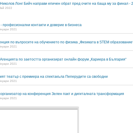
 Николов Лонг Бийч направи епичен обрат пред очите на баща му за финал - 
Май 2022
n - професионални контакти и доверие в бизнеса
Януари 2021
нция по въпросите на обучението по физика „Физиката в STEM образование
Януари 2021
Агенцията по заетостта организират онлайн форум „Кариера в България“
Януари 2021
ият театър с премиера на спектакъла Пеперудите са свободни
Януари 2021
организатор на конференция Зелен пакт и дигиталната трансформация
Януари 2021