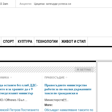
22 2am
Акценти:
Циципас затвърди успеха си
СПОРТ
КУЛТУРА
ТЕХНОЛОГИИ
ЖИВОТ И СТИЛ
SETTING
Check all
ОМИКА
ПРАВОСЪДИЕ
Политика
Икономика
да останем без хляб ДДС-
Правосъдното министерство
него и за храните да е 9
работи за по-малки държавните
Правосъдие
Полиция
земеделският министър
такси по граждански и
Инциденти
Общество
 / Offnews / Бъл ...
Министерств...
Здравеопазване
Образование
More:
Екология
лексей Петров Постигането
Обсъждат намаляване таксите по