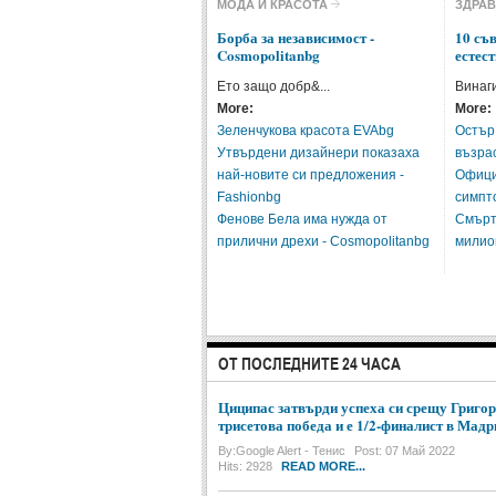
МОДА И КРАСОТА
ЗДРА
Борба за независимост -
10 съв
Cosmopolitanbg
естест
Ето защо добр&...
Винаги
More:
More:
Зеленчукова красота EVAbg
Остър
Утвърдени дизайнери показаха
възрас
най-новите си предложения -
Офици
Fashionbg
симпт
Фенове Бела има нужда от
Смърт
прилични дрехи - Cosmopolitanbg
милио
ОТ ПОСЛЕДНИТЕ 24 ЧАСА
Циципас затвърди успеха си срещу Григор
трисетова победа и е 1/2-финалист в Мадр
By:
Google Alert - Тенис
Post: 07 Май 2022
Hits: 2928
READ MORE...