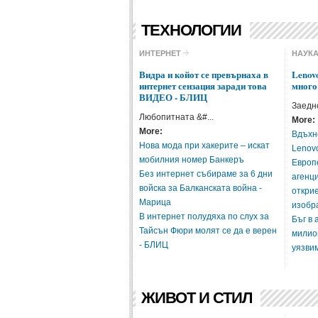
ТЕХНОЛОГИИ
ИНТЕРНЕТ
НАУК
Видра и койот се превърнаха в
Lenov
интернет сензация заради това
много
ВИДЕО - БЛИЦ
Заедно
Любопитната &#...
More:
More:
Вдъхн
Нова мода при хакерите – искат
Lenov
мобилния номер Банкеръ
Европ
Без интернет събираме за 6 дни
агенци
войска за Балканската война -
откри
Марица
изобр
В интернет полудяха по слух за
Бъг в
Тайсън Фюри молят се да е верен
милио
- БЛИЦ
уязви
ЖИВОТ И СТИЛ