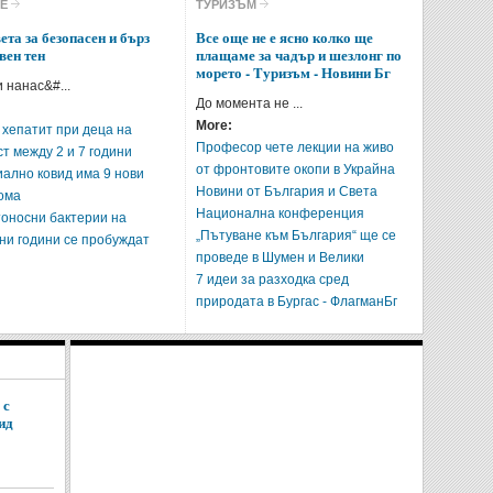
Check all
ВЕ
ТУРИЗЪМ
Мода и красота
Здраве
ета за безопасен и бърз
Все още не е ясно колко ще
вен тен
плащаме за чадър и шезлонг по
Туризъм
Развлечение
морето - Tуризъм - Новини Бг
 нанас&#...
Любопитно
До момента не ...
More:
 хепатит при деца на
Intro Items
Link Items
Професор чете лекции на живо
т между 2 и 7 години
от фронтовите окопи в Украйна
ално ковид има 9 нови
Show Image
Show
Hide
Новини от България и Света
ома
Национална конференция
оносни бактерии на
„Пътуване към България“ ще се
ни години се пробуждат
проведе в Шумен и Велики
7 идеи за разходка сред
природата в Бургас - ФлагманБг
 с
ид