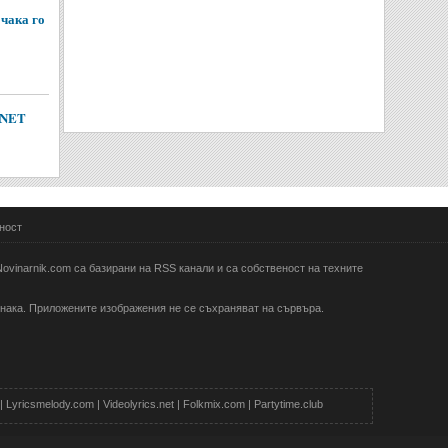
чака го
voNET
ност
ovinarnik.com са базирани на RSS канали и са собственост на техните
 знака. Приложените изображения не се съхраняват на сървъра.
|
Lyricsmelody.com
|
Videolyrics.net
|
Folkmix.com
|
Partytime.club