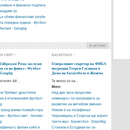
аховане и финанси подписа
андуми за
ън обяви финансови загуби
ета поредна година - Футбол
 Англия - Gongbg
SETTING
Check all
ОЛ СВЯТ
БАСКЕТБОЛ
БГ Футбол
Футбол свят
Ейбрахам Рома заслужи
Генералният секретар на ФИБА
то си на финал - Футбол
посрещна Георги Глушков в
Баскетбол
Волейбол
- Gongbg
Дома на баскетбола в Женева
Тенис
Формула
ателят &#...
Те много се на...
Авто-Мото
More:
ни Трябват драстични
Над два часа продължи
Intro Items
Link Items
ни в италианския футбол -
семинарът по програмата за
bg
развитие на житейски умения
Show Image
Show
Hide
и гранд взима голмайстора
Левски е на полуфинал
ич - Футбол свят - Англия -
Черноморец и Спартак ще играят
bg
трети мач - Баскетбол - Dsportbg
луфинал с филия хляб и
Стоилов и Естудиантес се