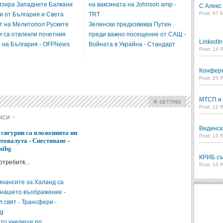
Show Image
Show
Hide
изира Западните Балкани
на ваксината на Johnson amp -
С Алекс
Post: 07 
и от България и Света
TRT
т на Мелитопол Руските
Зеленски предизвиква Путин
и са отвлекли почетния
преди важно посещение от САЩ -
LinkedI
л на България - OFFNews
Войната в Украйна - Стандарт
Post: 14 
Конфере
Post: 25 
МТСП и 
SETTING
Post: 12 
Check all
НСИ
Видинск
Бизнес
Финанси
 сигурни са вложенията ни
Post: 13 
птовалута - Спестяване -
nibg
Intro Items
Link Items
КРИБ съ
потребитk...
Post: 13 
Show Image
Show
Hide
инансите за Халанд са
 нашето въображение -
 свят - Трансфери -
bg
то училище по