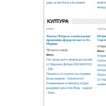
удар за футбола в България
кюфте
между
КУЛТУРА
КИНО
ТЕАТ
Филмът Второто освобождение
Почин
предизвика фурор пускат го бе -
Серге
Марица
Отваря
"Второто осво&...
More:
More:
Откри
Пет урока които можем да научим
театр
от Марлене Дитрих DW 06052022
24cha
- DW
Конце
Процесът в търсене на следващ
Празн
Бонд зацикли - Actualnocom
22-го
Разминаване в любовта в Един
шампи
дъждовен ден в Ню Йорк - неделя
- Dnes