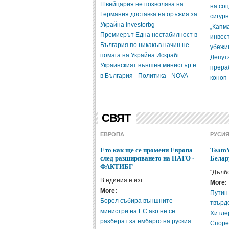
Швейцария не позволява на
на со
Германия доставка на оръжия за
сигурн
Украйна Investorbg
„Капм
Премиерът Една нестабилност в
инвес
България по никакъв начин не
убежищ
помага на Украйна Искрабг
Депут
Украинският външен министър е
прера
в България - Политика - NOVA
коноп 
СВЯТ
ЕВРОПА
РУСИ
Ето как ще се промени Европа
TeamV
след разширяването на НАТО -
Белар
ФАКТИБГ
"Дълбо
В единия е изг...
More:
More:
Путин
Борел събира външните
твърд
министри на ЕС ако не се
Хитлер
разберат за ембарго на руския
Споре