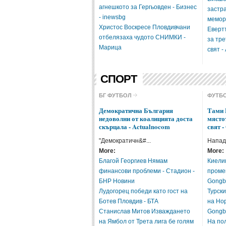
агнешкото за Гергьовден - Бизнес
застр
- inewsbg
мемор
Христос Воскресе Пловдивчани
Еверт
отбелязаха чудото СНИМКИ -
за тр
Марица
свят -
СПОРТ
БГ ФУТБОЛ
ФУТБ
Демократична България
Тами 
недоволни от коалицията доста
място
скърцала - Actualnocom
свят 
"Демократичн&#...
Напад
More:
More:
Благой Георгиев Нямам
Киели
финансови проблеми - Стадион -
проме
БНР Новини
Gong
Лудогорец победи като гост на
Турск
Ботев Пловдив - БТА
на Нор
Станислав Митов Изваждането
Gong
на Ямбол от Трета лига бе голям
На по