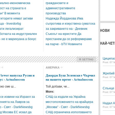
циално-икономическа
гражданските и
ост на страната е
Intro Items
Link Items
административните
ан“ В момента
производства
титорите нямат активи
Надежда Йорданова Има
Show Image
Show
Hide
а - Investorbg
съпротива и изкуствена суматоха
ати легализират
за закриването на - Дневник
НОВИ
ботката на индустриален
Съюзът на юристите Да
- не е марихуана а бонус
престанем да се реформираме
НАЙ-ЧЕТ
на парче - bTV Новините
Циципас
SETTING
Post: 07 
Check all
Я
АМЕРИКА
Европа
Русия
Жребий в
iewer напуска Русия и
Джордж Буш Зеленски е Чърчил
Post: 07 
ус - Actualnocom
на нашето време - Actualnocom
Америка
Балкани
ко сме ш...
Той добави, че...
Европейски съюз
Близък изток
Слънце 
More:
Post: 07 
Други региони
Инциденти свят
 се извини на Израел за
САЩ са издали на Украйна
енията на Лавров за
местоположението на крайцера
Надал А
Intro Items
Link Items
 - Свят - DarikNewsbg
„Москва“ - Свят - DarikNewsbg
Post: 07 
д Москва ЕС искал да
САЩ ограничиха използването