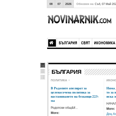
08
07
2026
Обновен на
Съб, 07 Май 20
БЪЛГАРИЯ
СВЯТ
ИКОНОМИКА
БЪЛГАРИЯ
ПОЛИТИКА
ИКОН
В Родопите апелират за
Няма 
целенасочена политика за
то за 
настаняването на бежанци 223-
иска 
ма
НАЧАЛО
Родопски общ&#...
More:
More:
Доц А