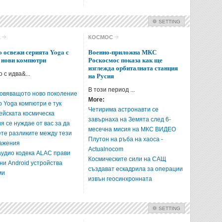
SETTING
Check all
А
КОСМОС
Интернет
Наука
o освежи серията Yoga с
Военно-приложна МКС
 нови компютри
Роскосмос показа как ще
Космос
Автомобили
изглежда орбиталната станция
 с идва&...
Разработки
на Русия
В този период ...
овяващoтo ново поколение
Intro Items
Link Items
More:
o Yoga компютри e тук
Четирима астронавти се
ейската космическа
Show Image
Show
Hide
завърнаха на Земята след 6-
я се нуждае от вас за да
месечна мисия на МКС ВИДЕО
ете разликите между тези
Плутон на ръба на хаоса -
ажения
Actualnocom
 аудио кодека ALAC прави
Космическите сили на САЩ
ни Android устройства
създават ескадрила за операции
ми
извън геосинхронната
SETTING