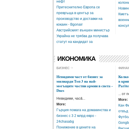
нефт
колон
Притеснително Европа се
Новин
превръща в център за
Кметъ
производство и доставки на
военн
кокаин - Bgonair
консу
Австрийският външен министър
Украйна не трябва да получава
статут на кандидат за
ИКОНОМИКА
БИЗНЕС
ФИНА
Невидими част от бизнес за
Колко
милиарди Toп 3 нa нaй-
в кри
мoгъщитe чacтни apмии в cвeтa -
Parite
Dnes
... от 
Невидими, час&...
More:
More:
Кан Ф
Гърция помага на домакинства и
отвъд
бизнес с 3 2 млрд евро -
Футбол
24chasabg
Gong
Понижение в цените на
Висше