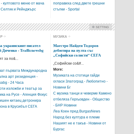
 - култовото меню от мача
поправиха след двете грешни
 Селтик и Рейнджърс
стъпки - Sportal
SETTING
Check all
ЪР
МУЗИКА
Кино
Театър
а украинският писател
Маестро Найден Тодоров
й Дяченко - Trafficnewsbg
дебютира на пулта със
Музика
Изкуство
„Софийски солисти“ СЕГА
т за по&...
История
Книги
„Софийски со&#...
More:
ват първата Международна
Intro Items
Link Items
Музиката на стотици гайди
ална арт резиденция -
огласи Златоград - Любопитно -
sabg - 24 Часа
Show Image
Show
Hide
Новини Бг
рти изложби и театър за
С музика танци и чеверме Камено
ика на Русе - Агенция Фокус
отбеляза Гергьовден - Общество
дишен китаец детронира
- БНР Новини
она в Крусибъл СЕГА
Леа Коен пред BurgasNews
Народ без култура е племе
Нашият не е такъв - Новини от
Бургас