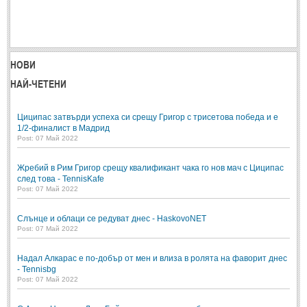
НОВИ
НАЙ-ЧЕТЕНИ
Циципас затвърди успеха си срещу Григор с трисетова победа и е
1/2-финалист в Мадрид
Post: 07 Май 2022
Жребий в Рим Григор срещу квалификант чака го нов мач с Циципас
след това - TennisKafe
Post: 07 Май 2022
Слънце и облаци се редуват днес - HaskovoNET
Post: 07 Май 2022
Надал Алкарас е по-добър от мен и влиза в ролята на фаворит днес
- Tennisbg
Post: 07 Май 2022