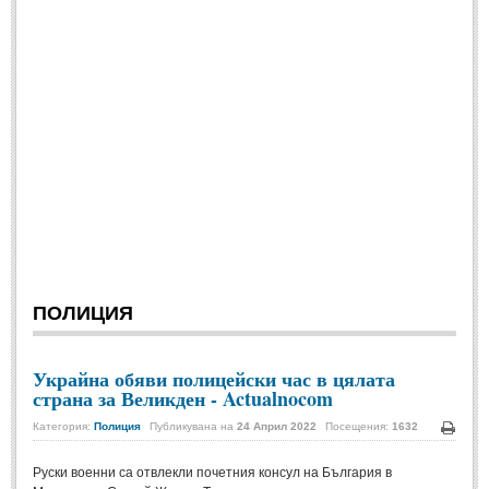
СПОРТ
БГ Футбол
(880)
Футбол свят
(924)
Баскетбол
(817)
Волейбол
(1093)
Тенис
(1216)
Формула
(872)
Авто-Мото
(96)
ПОЛИЦИЯ
КУЛТУРА
Украйна обяви полицейски час в цялата
страна за Великден - Actualnocom
КУЛТУРА
Категория:
Полиция
Публикувана на
24 Април 2022
Посещения:
1632
Печа
Кино
(1014)
Руски военни са отвлекли почетния консул на България в
Театър
(1115)