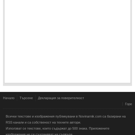
Начало
Търсене
Декларация за поверителност
Горе
Всички текстове и изображения публикувани в Novinarnik.com са базирани на
RSS канали и са собственост на техните автори.
Използват се текстове, които съдържат до 500 знака. Приложените
изображения не се съхраняват на сървъра.