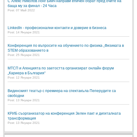
С Алекс Николов Лонг Бийч направи епичен обрат пред очите на
баща му за финал - 24 Часа
Post: 07 Май 2022
LinkedIn - професионални контакти и доверие в бизнеса
Post: 14 Януари 2021
Конференция по въпросите на обучението по физика „Физиката в
STEM образованието в
Post: 25 Януари 2021
МТСП и Агенцията по заетостта организират онлайн форум
„Кариера в България“
Post: 12 Януари 2021
Видинският театър с премиера на спектакъла Пеперудите са
свободни
Post: 13 Януари 2021
КРИБ съорганизатор на конференция Зелен пакт и дигиталната
трансформация
Post: 13 Януари 2021