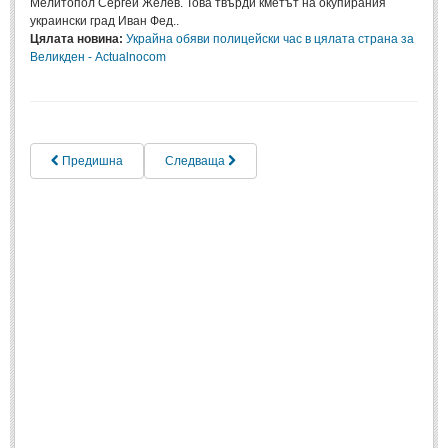
Мелитопол Сергей Желев. Това твърди кметът на окупирания
украински град Иван Фед..
Музика
(967)
Цялата новина:
Украйна обяви полицейски час в цялата страна за
Великден - Actualnocom
Изкуство
(1045)
История
(1200)
Книги
(1200)
Предишна
Следваща
ТЕХНОЛОГИИ
ТЕХНОЛОГИИ
Интернет
(750)
Наука
(1203)
Космос
(476)
Автомобили
(939)
Разработки
(272)
ЖИВОТ И СТИЛ