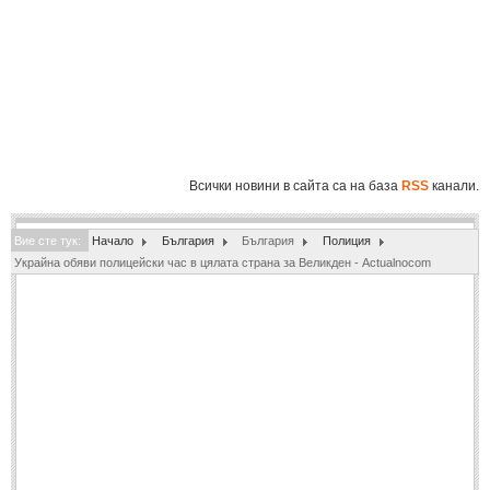
Полиция
(1061)
Инциденти
(819)
Общество
(863)
Здравеопазване
(804)
Образование
(864)
Всички новини в сайта са на база
RSS
канали.
Екология
(213)
Вие сте тук:
СВЯТ
Начало
България
България
Полиция
Украйна обяви полицейски час в цялата страна за Великден - Actualnocom
ИКОНОМИКА
ИКОНОМИКА
Бизнес
(548)
Финанси
(104)
СПОРТ