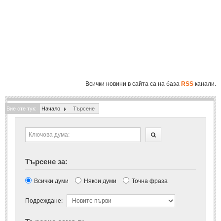
Полиция
(1061)
Инциденти
(819)
Общество
(863)
Здравеопазване
(804)
Образование
(864)
Всички новини в сайта са на база
RSS
канали.
Екология
(213)
Вие сте тук:
СВЯТ
Начало
Търсене
ИКОНОМИКА
ИКОНОМИКА
Търсене за:
Бизнес
(548)
Всички думи
Някои думи
Точна фраза
Финанси
(104)
Подреждане:
СПОРТ