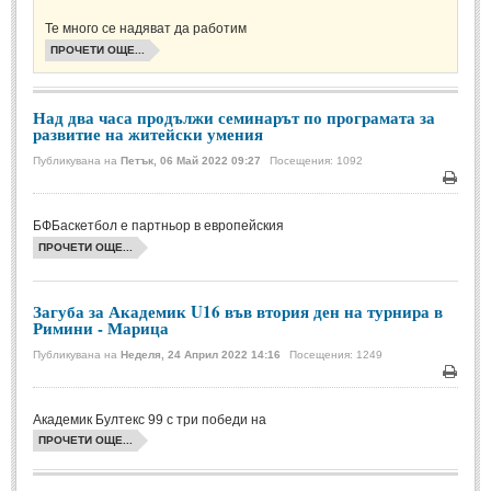
Те много се надяват да работим
Музика
(967)
ПРОЧЕТИ ОЩЕ...
Изкуство
(1045)
История
(1200)
Над два часа продължи семинарът по програмата за
развитие на житейски умения
Книги
(1200)
Публикувана на
Петък, 06 Май 2022 09:27
Посещения: 1092
ТЕХНОЛОГИИ
Печа
БФБаскетбол е партньор в европейския
ТЕХНОЛОГИИ
ПРОЧЕТИ ОЩЕ...
Интернет
(750)
Загуба за Академик U16 във втория ден на турнира в
Наука
(1203)
Римини - Марица
Космос
(476)
Публикувана на
Неделя, 24 Април 2022 14:16
Посещения: 1249
Печа
Автомобили
(939)
Академик Бултекс 99 с три победи на
Разработки
(272)
ПРОЧЕТИ ОЩЕ...
ЖИВОТ И СТИЛ