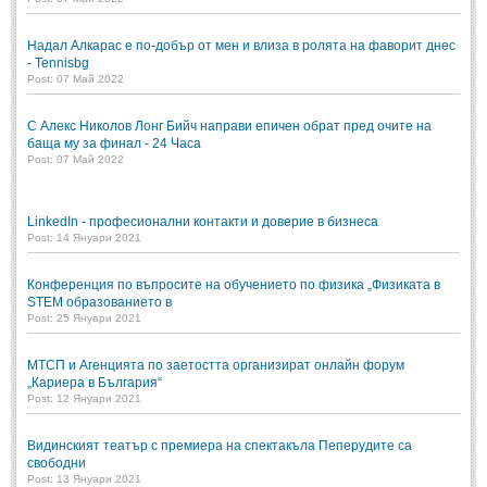
Надал Алкарас е по-добър от мен и влиза в ролята на фаворит днес
- Tennisbg
Post: 07 Май 2022
С Алекс Николов Лонг Бийч направи епичен обрат пред очите на
баща му за финал - 24 Часа
Post: 07 Май 2022
LinkedIn - професионални контакти и доверие в бизнеса
Post: 14 Януари 2021
Конференция по въпросите на обучението по физика „Физиката в
STEM образованието в
Post: 25 Януари 2021
МТСП и Агенцията по заетостта организират онлайн форум
„Кариера в България“
Post: 12 Януари 2021
Видинският театър с премиера на спектакъла Пеперудите са
свободни
Post: 13 Януари 2021