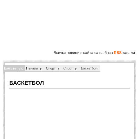
Полиция
(1061)
Инциденти
(819)
Общество
(863)
Здравеопазване
(804)
Образование
(864)
Всички новини в сайта са на база
RSS
канали.
Екология
(213)
Вие сте тук:
СВЯТ
Начало
Спорт
Спорт
Баскетбол
ИКОНОМИКА
БАСКЕТБОЛ
ИКОНОМИКА
Бизнес
(548)
Финанси
(104)
СПОРТ