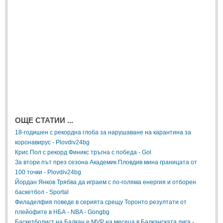
ОЩЕ СТАТИИ ...
18-годишен с рекордна глоба за нарушаване на карантина за
коронавирус - Plovdiv24bg
Крис Пол с рекорд Финикс тръгна с победа - Gol
За втори път през сезона Академик Пловдив мина границата от
100 точки - Plovdiv24bg
Йордан Янков Трябва да играем с по-голяма енергия и отборен
баскетбол - Sportal
Филаделфия поведе в серията срещу Торонто резултати от
плейофите в НБА - NBA - Gongbg
Баскетболист на Балкан е MVP на месеца в Балканската лига -