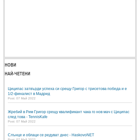
НОВИ
НАЙ-ЧЕТЕНИ
Циципас затвърди успеха си срещу Григор с трисетова победа и е
1/2-финалист в Мадрид
Post: 07 Май 2022
Жребий в Рим Григор срещу квалификант чака го нов мач с Циципас
след това - TennisKafe
Post: 07 Май 2022
Слънце и облаци се редуват днес - HaskovoNET
Post: 07 Май 2022