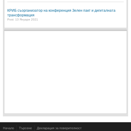
КРИБ съорганизатор на конференция Зелен пакт и дигиталната
трансформация
Post: 13 Януари 2021
Начало
Търсене
Декларация за поверителност