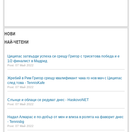
НОВИ
НАЙ-ЧЕТЕНИ
Циципас затвърди успеха си срещу Григор с трисетова победа и е
1/2-финалист в Мадрид
Post: 07 Май 2022
Жребий в Рим Григор срещу квалификант чака го нов мач с Циципас
след това - TennisKafe
Post: 07 Май 2022
Слънце и облаци се редуват днес - HaskovoNET
Post: 07 Май 2022
Надал Алкарас е по-добър от мен и влиза в ролята на фаворит днес
- Tennisbg
Post: 07 Май 2022