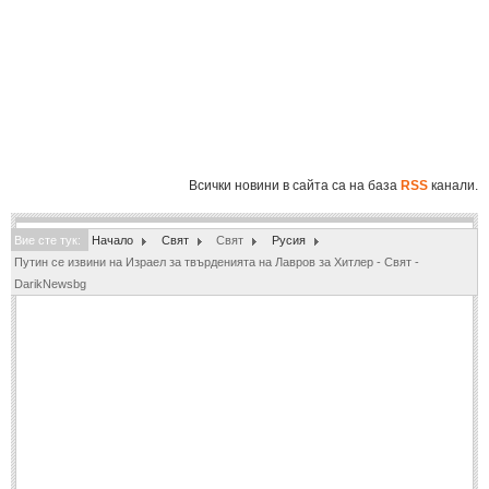
Полиция
(1061)
Инциденти
(819)
Общество
(863)
Здравеопазване
(804)
Образование
(864)
Всички новини в сайта са на база
RSS
канали.
Екология
(213)
Вие сте тук:
СВЯТ
Начало
Свят
Свят
Русия
Путин се извини на Израел за твърденията на Лавров за Хитлер - Свят -
DarikNewsbg
ИКОНОМИКА
ИКОНОМИКА
Бизнес
(548)
Финанси
(104)
СПОРТ