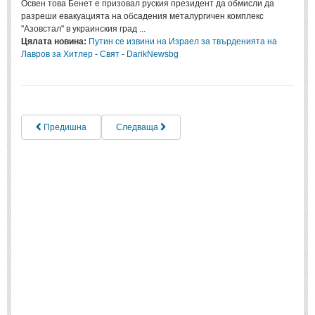
Освен това Бенет е призовал руския президент да обмисли да
разреши евакуацията на обсадения металургичен комплекс
Музика
(967)
"Азовстал" в украинския град ...
Изкуство
(1045)
Цялата новина:
Путин се извини на Израел за твърденията на
Лавров за Хитлер - Свят - DarikNewsbg
История
(1200)
Книги
(1200)
ТЕХНОЛОГИИ
Предишна
Следваща
ТЕХНОЛОГИИ
Интернет
(750)
Наука
(1203)
Космос
(476)
Автомобили
(939)
Разработки
(272)
ЖИВОТ И СТИЛ