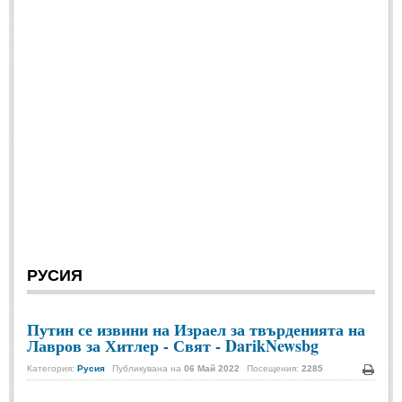
СПОРТ
БГ Футбол
(880)
Футбол свят
(924)
Баскетбол
(817)
Волейбол
(1093)
Тенис
(1216)
Формула
(872)
Авто-Мото
(96)
РУСИЯ
КУЛТУРА
Путин се извини на Израел за твърденията на
КУЛТУРА
Лавров за Хитлер - Свят - DarikNewsbg
Категория:
Русия
Публикувана на
06 Май 2022
Посещения:
2285
Кино
(1014)
Печа
Театър
(1115)