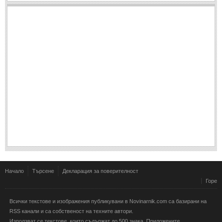
Начало
Търсене
Декларация за поверителност
Горе
Всички текстове и изображения публикувани в Novinarnik.com са базирани на
RSS канали и са собственост на техните автори.
Използват се текстове, които съдържат до 500 знака. Приложените