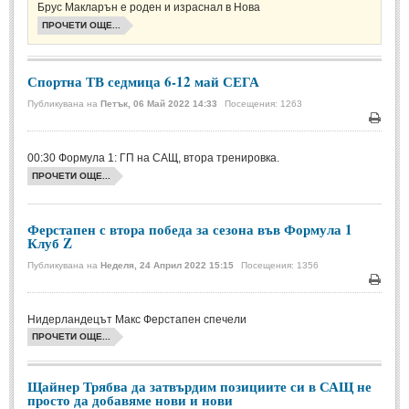
Брус Макларън е роден и израснал в Нова
Музика
(967)
ПРОЧЕТИ ОЩЕ...
Изкуство
(1045)
Спортна ТВ седмица 6-12 май СЕГА
История
(1200)
Публикувана на
Петък, 06 Май 2022 14:33
Посещения: 1263
Книги
(1200)
Печа
ТЕХНОЛОГИИ
00:30 Формула 1: ГП на САЩ, втора тренировка.
ПРОЧЕТИ ОЩЕ...
ТЕХНОЛОГИИ
Ферстапен с втора победа за сезона във Формула 1
Клуб Z
Интернет
(750)
Публикувана на
Неделя, 24 Април 2022 15:15
Посещения: 1356
Наука
(1203)
Печа
Космос
(476)
Нидерландецът Макс Ферстапен спечели
Автомобили
(939)
ПРОЧЕТИ ОЩЕ...
Разработки
(272)
Щайнер Трябва да затвърдим позициите си в САЩ не
ЖИВОТ И СТИЛ
просто да добавяме нови и нови