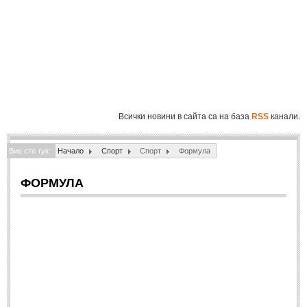
Полиция
(1061)
Инциденти
(819)
Общество
(863)
Здравеопазване
(804)
Образование
(864)
Всички новини в сайта са на база
RSS
канали.
Екология
(213)
Вие сте тук:
СВЯТ
Начало
Спорт
Спорт
Формула
ИКОНОМИКА
ФОРМУЛА
ИКОНОМИКА
Бизнес
(548)
Финанси
(104)
СПОРТ