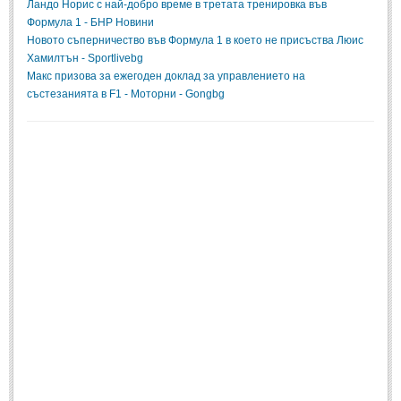
Ландо Норис с най-добро време в третата тренировка във
Формула 1 - БНР Новини
Новото съперничество във Формула 1 в което не присъства Люис
Хамилтън - Sportlivebg
Макс призова за ежегоден доклад за управлението на
състезанията в F1 - Моторни - Gongbg