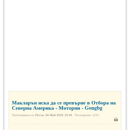
СПОРТ
БГ Футбол
(880)
Футбол свят
(924)
Баскетбол
(817)
Волейбол
(1093)
Тенис
(1216)
Формула
(872)
Авто-Мото
(96)
КУЛТУРА
Макларън иска да се превърне в Отбора на
Северна Америка - Моторни - Gongbg
КУЛТУРА
Публикувана на
Петък, 06 Май 2022 15:20
Посещения: 1251
Кино
(1014)
Печат
Театър
(1115)