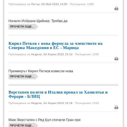
Публикувана на
Петък, 06 Май 2022 14:00
Посещения: 1098
ЖИВОТ И СТИЛ
Печа
Начало Избрани Щайнер: Трябва да
Мода и красота
(241)
ПРОЧЕТИ ОЩЕ...
Здраве
(349)
Туризъм
(1190)
Кирил Петков с нова формула за членството на
Северна Македония в ЕС - Марица
Развлечение
(1289)
Публикувана на
Неделя, 24 Април 2022 15:14
Посещения: 1059
Любопитно
(1103)
Печа
Премиерът Кирил Петков измисли нова
ПРОЧЕТИ ОЩЕ...
Верстапен полетя в Италия провал за Хамилтън и
Ферари - БЛИЦ
Публикувана на
Неделя, 24 Април 2022 15:18
Посещения: 1293
Печа
Макс Верстапен с Ред Бул спечели Гран при
ПРОЧЕТИ ОЩЕ...