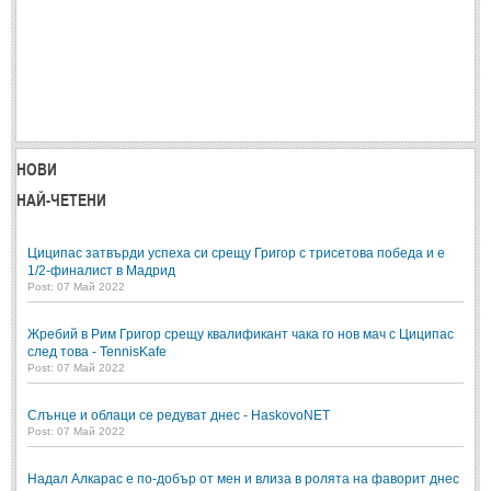
НОВИ
НАЙ-ЧЕТЕНИ
Циципас затвърди успеха си срещу Григор с трисетова победа и е
1/2-финалист в Мадрид
Post: 07 Май 2022
Жребий в Рим Григор срещу квалификант чака го нов мач с Циципас
след това - TennisKafe
Post: 07 Май 2022
Слънце и облаци се редуват днес - HaskovoNET
Post: 07 Май 2022
Надал Алкарас е по-добър от мен и влиза в ролята на фаворит днес