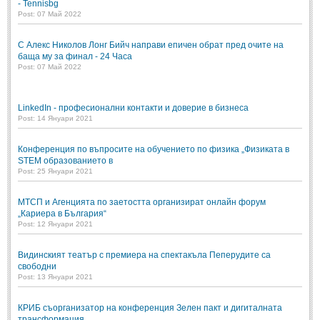
- Tennisbg
Post: 07 Май 2022
С Алекс Николов Лонг Бийч направи епичен обрат пред очите на
баща му за финал - 24 Часа
Post: 07 Май 2022
LinkedIn - професионални контакти и доверие в бизнеса
Post: 14 Януари 2021
Конференция по въпросите на обучението по физика „Физиката в
STEM образованието в
Post: 25 Януари 2021
МТСП и Агенцията по заетостта организират онлайн форум
„Кариера в България“
Post: 12 Януари 2021
Видинският театър с премиера на спектакъла Пеперудите са
свободни
Post: 13 Януари 2021
КРИБ съорганизатор на конференция Зелен пакт и дигиталната
трансформация