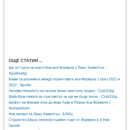
ОЩЕ СТАТИИ ...
Ще си търси ли нов отбор във Формула 1 Люис Хамилтън -
Sportlivebg
Какви са разликите между спринтовете във Формула 1 през 2021 и
2022 - Sportal
Латифи Началото на сезона беше наистина трудно - ClubS1bg
Майк Крак Никога не съм смятал че ще ми бъде лесно - ClubS1bg
Шефът на Ферари иска да види Ауди и Порше във Формула 1 -
Novsportcom
Нов провал за Люис Хамилтън - БЛИЦ
Страхотен Евънс спечели първия старт от Формула Е в Рим -
Sportal