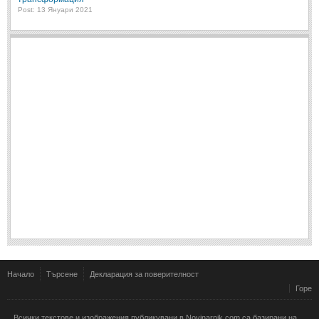
Post: 13 Януари 2021
Начало
Търсене
Декларация за поверителност
Горе
Всички текстове и изображения публикувани в Novinarnik.com са базирани на