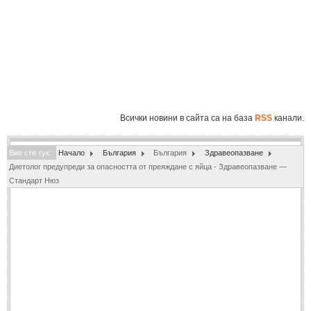
Полиция
(1061)
Инциденти
(819)
Общество
(863)
Здравеопазване
(804)
Образование
(864)
Всички новини в сайта са на база
RSS
канали.
Екология
(213)
Вие сте тук:
СВЯТ
Начало
България
България
Здравеопазване
Диетолог предупреди за опасността от преяждане с яйца - Здравеопазване —
Стандарт Нюз
ИКОНОМИКА
ИКОНОМИКА
Бизнес
(548)
Финанси
(104)
СПОРТ