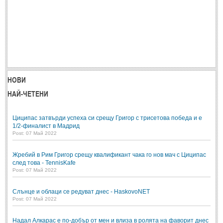
НОВИ
НАЙ-ЧЕТЕНИ
Циципас затвърди успеха си срещу Григор с трисетова победа и е
1/2-финалист в Мадрид
Post: 07 Май 2022
Жребий в Рим Григор срещу квалификант чака го нов мач с Циципас
след това - TennisKafe
Post: 07 Май 2022
Слънце и облаци се редуват днес - HaskovoNET
Post: 07 Май 2022
Надал Алкарас е по-добър от мен и влиза в ролята на фаворит днес