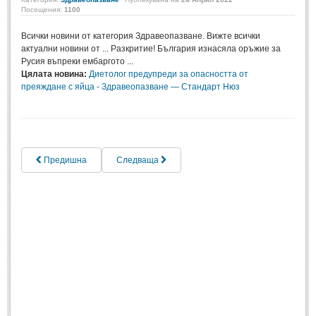
Посещения:
1100
Музика
(967)
Всички новини от категория Здравеопазване. Вижте всички
Изкуство
(1045)
актуални новини от ... Разкритие! България изнасяла оръжие за
Русия въпреки ембаргото ...
История
(1200)
Цялата новина:
Диетолог предупреди за опасността от
Книги
(1200)
преяждане с яйца - Здравеопазване — Стандарт Нюз
ТЕХНОЛОГИИ
ТЕХНОЛОГИИ
Предишна
Следваща
Интернет
(750)
Наука
(1203)
Космос
(476)
Автомобили
(939)
Разработки
(272)
ЖИВОТ И СТИЛ