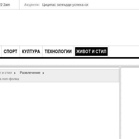
22 2am
Акценти:
Циципас затвърди успеха си
СПОРТ
КУЛТУРА
ТЕХНОЛОГИИ
ЖИВОТ И СТИЛ
 и стил
Развлечение
на поп-фолка