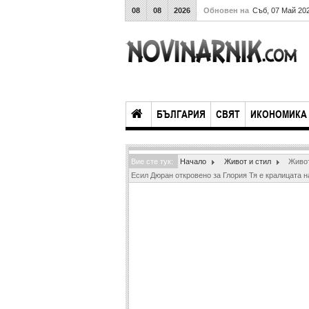
08
08
2026
Обновен на
Съб, 07 Май 20
БЪЛГАРИЯ
СВЯТ
ИКОНОМИКА
Вие сте тук:
Начало
Живот и стил
Живот
Есил Дюран откровено за Глория Тя е кралицата 