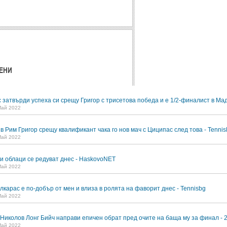
ЕНИ
 затвърди успеха си срещу Григор с трисетова победа и е 1/2-финалист в Ма
Май 2022
 Рим Григор срещу квалификант чака го нов мач с Циципас след това - Tennis
Май 2022
и облаци се редуват днес - HaskovoNET
Май 2022
лкарас е по-добър от мен и влиза в ролята на фаворит днес - Tennisbg
Май 2022
 Николов Лонг Бийч направи епичен обрат пред очите на баща му за финал - 
Май 2022