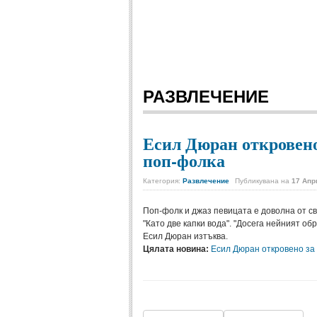
РАЗВЛЕЧЕНИЕ
Есил Дюран откровено
поп-фолка
Категория:
Развлечение
Публикувана на
17 Апр
Поп-фолк и джаз певицата е доволна от с
"Като две капки вода". "Досега нейният обр
Есил Дюран изтъква.
Цялата новина:
Есил Дюран откровено за 