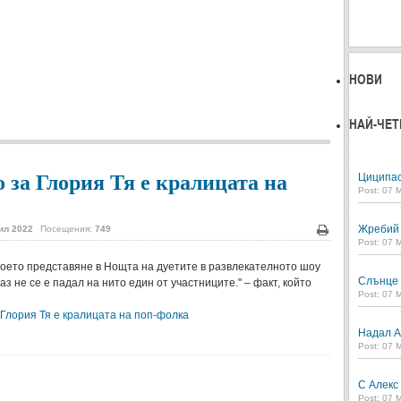
НОВИ
НАЙ-ЧЕТ
 за Глория Тя е кралицата на
Циципас
Post: 07 
Жребий в
ил 2022
Посещения:
749
Печат
Post: 07 
воето представяне в Нощта на дуетите в развлекателното шоу
Слънце 
аз не се е падал на нито един от участниците." – факт, който
Post: 07 
Глория Тя е кралицата на поп-фолка
Надал А
Post: 07 
С Алекс
Post: 07 