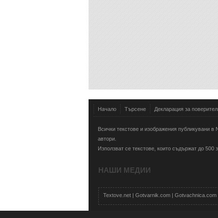
Начало
Търсене
Декларация за поверител
Всички текстове и изображения публикувани в N
автори.
Използват се текстове, които съдържат до 500
НАШИ МЕДИИ
Textove.net
|
Gotvarnik.com
|
Gotvachnica.com