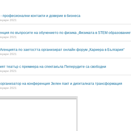
n - професионални контакти и доверие в бизнеса
Януари 2021
нция по въпросите на обучението по физика „Физиката в STEM образование
Януари 2021
Агенцията по заетостта организират онлайн форум „Кариера в България“
Януари 2021
ият театър с премиера на спектакъла Пеперудите са свободни
Януари 2021
организатор на конференция Зелен пакт и дигиталната трансформация
Януари 2021