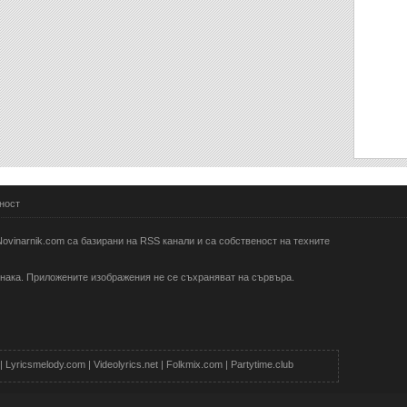
ност
ovinarnik.com са базирани на RSS канали и са собственост на техните
 знака. Приложените изображения не се съхраняват на сървъра.
|
Lyricsmelody.com
|
Videolyrics.net
|
Folkmix.com
|
Partytime.club