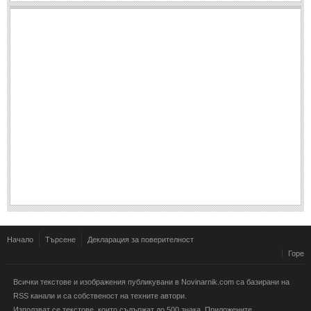
Начало
Търсене
Декларация за поверителност
Горе
Всички текстове и изображения публикувани в Novinarnik.com са базирани на
RSS канали и са собственост на техните автори.
Използват се текстове, които съдържат до 500 знака. Приложените