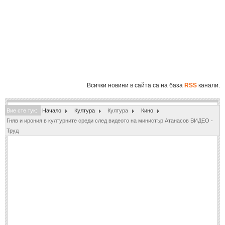
Полиция
(1061)
Инциденти
(819)
Общество
(863)
Здравеопазване
(804)
Образование
(864)
Всички новини в сайта са на база
RSS
канали.
Екология
(213)
Вие сте тук:
СВЯТ
Начало
Култура
Култура
Кино
Гняв и ирония в културните среди след видеото на министър Атанасов ВИДЕО -
Труд
ИКОНОМИКА
ИКОНОМИКА
Бизнес
(548)
Финанси
(104)
СПОРТ