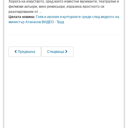
Хората на изкуството, сред които известни музиканти, театрални и
филмови актьори, кино режисьори, изразиха яростното си
Музика
(967)
разочарование от ...
Изкуство
(1045)
Цялата новина:
Гняв и ирония в културните среди след видеото на
министър Атанасов ВИДЕО - Труд
История
(1200)
Книги
(1200)
ТЕХНОЛОГИИ
Предишна
Следваща
ТЕХНОЛОГИИ
Интернет
(750)
Наука
(1203)
Космос
(476)
Автомобили
(939)
Разработки
(272)
ЖИВОТ И СТИЛ