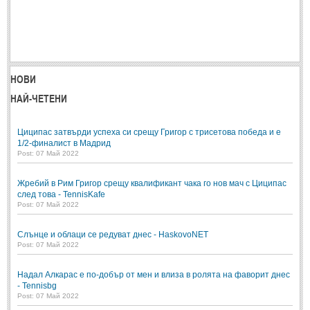
НОВИ
НАЙ-ЧЕТЕНИ
Циципас затвърди успеха си срещу Григор с трисетова победа и е
1/2-финалист в Мадрид
Post: 07 Май 2022
Жребий в Рим Григор срещу квалификант чака го нов мач с Циципас
след това - TennisKafe
Post: 07 Май 2022
Слънце и облаци се редуват днес - HaskovoNET
Post: 07 Май 2022
Надал Алкарас е по-добър от мен и влиза в ролята на фаворит днес
- Tennisbg
Post: 07 Май 2022