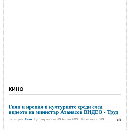
СПОРТ
БГ Футбол
(880)
Футбол свят
(924)
Баскетбол
(817)
Волейбол
(1093)
Тенис
(1216)
Формула
(872)
Авто-Мото
(96)
КИНО
КУЛТУРА
Гняв и ирония в културните среди след
КУЛТУРА
видеото на министър Атанасов ВИДЕО - Труд
Категория:
Кино
Публикувана на
09 Април 2022
Посещения:
803
Кино
(1014)
Печа
Театър
(1115)