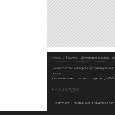
Начало
Търсене
Декларация за поверител
Всички текстове и изображения публикувани в N
автори.
Използват се текстове, които съдържат до 500
НАШИ МЕДИИ
Textove.net
|
Gotvarnik.com
|
Gotvachnica.com