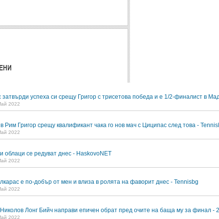
ЕНИ
 затвърди успеха си срещу Григор с трисетова победа и е 1/2-финалист в Ма
Май 2022
 Рим Григор срещу квалификант чака го нов мач с Циципас след това - Tennis
Май 2022
и облаци се редуват днес - HaskovoNET
Май 2022
лкарас е по-добър от мен и влиза в ролята на фаворит днес - Tennisbg
Май 2022
 Николов Лонг Бийч направи епичен обрат пред очите на баща му за финал - 
Май 2022