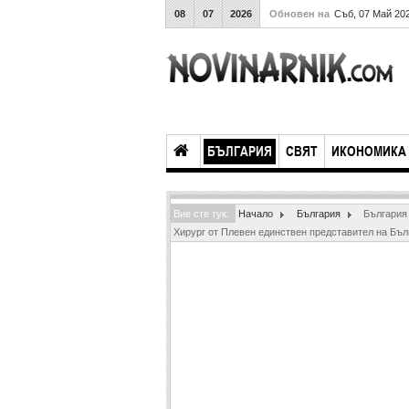
08
07
2026
Обновен на
Съб, 07 Май 20
БЪЛГАРИЯ
СВЯТ
ИКОНОМИКА
Вие сте тук:
Начало
България
България
Хирург от Плевен единствен представител на Бъл