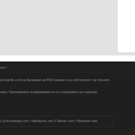
ност
ovinarnik.com са базирани на RSS канали и са собственост на техните
 знака. Приложените изображения не се съхраняват на сървъра.
|
Lyricsmelody.com
|
Videolyrics.net
|
Folkmix.com
|
Partytime.club