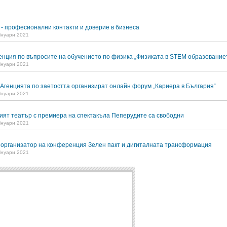
n - професионални контакти и доверие в бизнеса
Януари 2021
нция по въпросите на обучението по физика „Физиката в STEM образование
Януари 2021
Агенцията по заетостта организират онлайн форум „Кариера в България“
Януари 2021
ият театър с премиера на спектакъла Пеперудите са свободни
Януари 2021
организатор на конференция Зелен пакт и дигиталната трансформация
Януари 2021