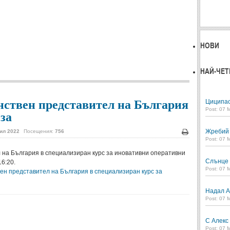
НОВИ
НАЙ-ЧЕТ
нствен представител на България
Циципас
Post: 07 
за
Жребий в
ил 2022
Посещения:
756
Печат
Post: 07 
 на България в специализиран курс за иновативни оперативни
Слънце 
16:20.
Post: 07 
ен представител на България в специализиран курс за
Надал А
Post: 07 
С Алекс
Post: 07 