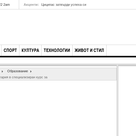
22 2am
Акценти:
Циципас затвърди успеха си
СПОРТ
КУЛТУРА
ТЕХНОЛОГИИ
ЖИВОТ И СТИЛ
Образование
гария в специализиран курс за